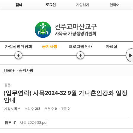
Skip to content
검색
로그인
가입하기
한국어
Sketchbook5, 스케치북5
가정생명위원회
공지사항
프로그램 안내
자료실
Sketchbook5, 스케치북5
+
+
▶
>
>>
Home
공지사항
공문
(업무연락) 사목2024-32 9월 가나혼인강좌 일정
안내
가정사목부
조회 수
268
추천 수
0
댓글
0
첨부
'
'
사목 2024-32.pdf
1