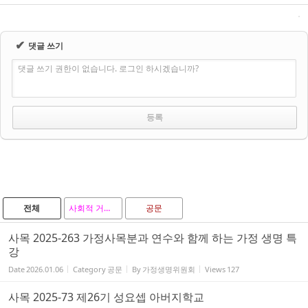
✔
댓글 쓰기
댓글 쓰기 권한이 없습니다. 로그인 하시겠습니까?
전체
사회적 거리두기 지침
공문
사목 2025-263 가정사목분과 연수와 함께 하는 가정 생명 특
강
Date
2026.01.06
Category
공문
By
가정생명위원회
Views
127
사목 2025-73 제26기 성요셉 아버지학교