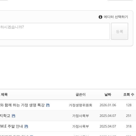
에디터 선택하기
인 하시겠습니까?
제목
글쓴이
날짜
조회 수
수와 함께 하는 가정 생명 특강
가정생명위원회
2026.01.06
128
아버지학교
가정사목부
2025.04.07
251
 M.E 주말 안내
가정사목부
2025.04.07
318