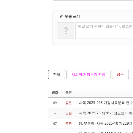
✔
댓글 쓰기
댓글 쓰기 권한이 없습니다. 로그
?
전체
사회적 거리두기 지침
공문
번호
분류
사목 2025-263 가정사목분과 연
69
공문
사목 2025-73 제26기 성요셉 
»
공문
(업무연락) 사목 2025-10 제229차
67
공문