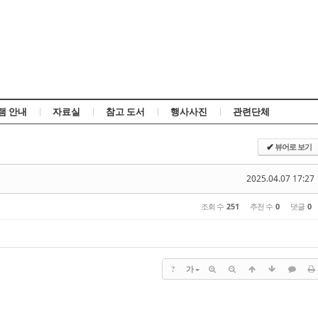
Skip to content
램 안내
자료실
참고 도서
행사사진
관련단체
뷰어로 보기
✔
2025.04.07 17:27
조회 수
251
추천 수
0
댓글
0
?
가